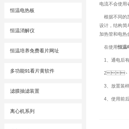
电流不会使用者
恒温电热板
根据不同的加热材
设计，
恒温消解仪
加热管和电热合金丝
在使用
恒温
恒温培养免费看片网址
1、通电后有
多功能91看片黄软件
2
3、放置
滤膜抽滤装置
4、使用前后请
离心机系列