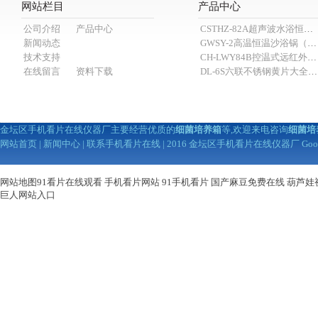
网站栏目
产品中心
公司介绍
产品中心
CSTHZ-82A超声波水浴恒温91看片黄软件
新闻动态
GWSY-2高温恒温沙浴锅（600℃）
技术支持
CH-LWY84B控温式远红外消煮炉
在线留言
资料下载
DL-6S六联不锈钢黄片大全APP91看片（抽滤装置）
金坛区手机看片在线仪器厂主要经营优质的
细菌培养箱
等,欢迎来电咨询
细菌培
网站首页
|
新闻中心
|
联系手机看片在线
| 2016 金坛区手机看片在线仪器厂
Goo
网站地图
91看片在线观看
手机看片网站
91手机看片
国产麻豆免费在线
葫芦娃
巨人网站入口