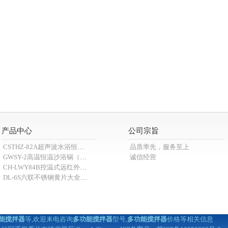
产品中心
公司宗旨
CSTHZ-82A超声波水浴恒温91看片黄软件
品质率先，服务至上
GWSY-2高温恒温沙浴锅（600℃）
诚信经营
CH-LWY84B控温式远红外消煮炉
DL-6S六联不锈钢黄片大全APP91看片（抽滤装置）
能搅拌器
等,欢迎来电咨询
多功能搅拌器
型号,
多功能搅拌器
价格等相关信息