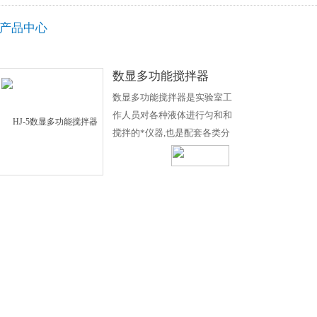
产品中心
数显多功能搅拌器
数显多功能搅拌器是实验室工
作人员对各种液体进行匀和和
搅拌的*仪器,也是配套各类分
析仪器的常规产品.近二十年的
市场销售,被国内外各大院校、
环保监测、卫生防疫、石油化
工等实验室广泛采用，